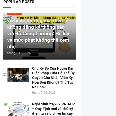
POPULAR POSTS
ĐĂNG KÝ
Website thương mại điện tử
không đăng ký/thông báo
với Bộ Công Thương: Hệ lụy
và mức phạt không thể xem
nhẹ
tháng 7 15, 2025
Chữ Ký Số Của Người Đại
Diện Pháp Luật Có Thể Ủy
Quyền Cho Nhân Viên Ký
Hóa Đơn Không? Thủ Tục
Ra Sao?
tháng 7 16, 2025
Nghị định 23/2025/NĐ‑CP
– Quy định mới về chữ ký
điện tử và dịch vụ tin cậy