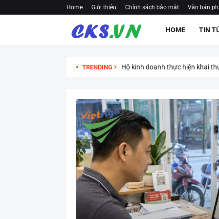
Home
Giới thiệu
Chính sách bảo mật
Văn bản ph
HOME
TIN T
Hộ kinh doanh thực hiện khai th
TRENDING