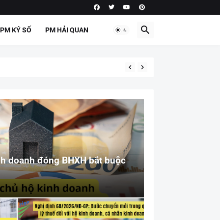
PM KÝ SỐ
PM HẢI QUAN
inh doanh đóng BHXH bắt buộc