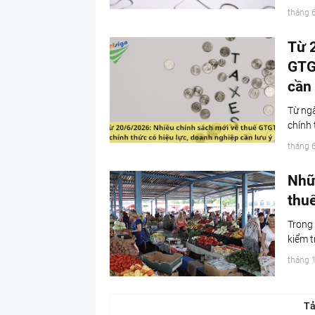
tháng 
Từ 
GTG
cần 
Từ ngà
chính
tháng 
Nhữ
thu
Trong
kiểm t
tháng 
Tả