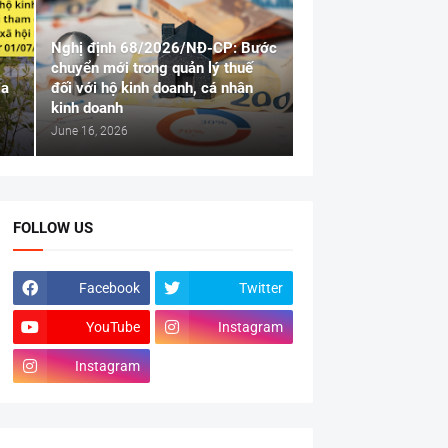
Nghị định 68/2026/NĐ-CP: Bước
chuyển mới trong quản lý thuế
ia
đối với hộ kinh doanh, cá nhân
kinh doanh
June 16, 2026
FOLLOW US
Facebook
Twitter
YouTube
Instagram
Instagram