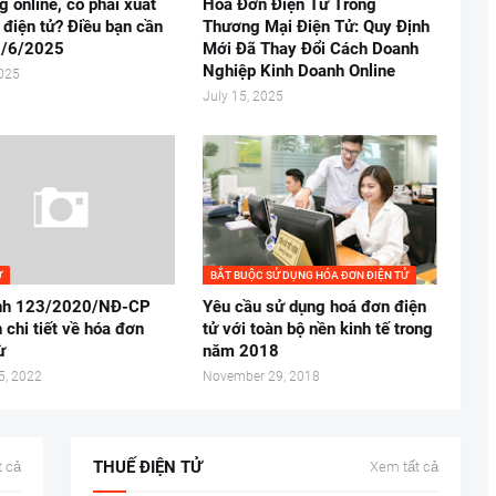
 online, có phải xuất
Hóa Đơn Điện Tử Trong
 điện tử? Điều bạn cần
Thương Mại Điện Tử: Quy Định
 1/6/2025
Mới Đã Thay Đổi Cách Doanh
Nghiệp Kinh Doanh Online
2025
July 15, 2025
Ừ
BẮT BUỘC SỬ DỤNG HÓA ĐƠN ĐIỆN TỬ
ịnh 123/2020/NĐ-CP
Yêu cầu sử dụng hoá đơn điện
 chi tiết về hóa đơn
tử với toàn bộ nền kinh tế trong
ừ
năm 2018
5, 2022
November 29, 2018
THUẾ ĐIỆN TỬ
 cả
Xem tất cả