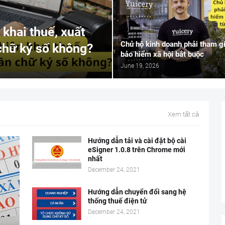
khai thuế, xuất
Chủ hộ kinh doanh phải tham g
chữ ký số không?
bảo hiểm xã hội bắt buộc
June 19, 2026
Xem tất cả
Hướng dẫn tải và cài đặt bộ cài
eSigner 1.0.8 trên Chrome mới
nhất
December 24, 2021
Hướng dẫn chuyển đổi sang hệ
thống thuế điện tử
December 24, 2021