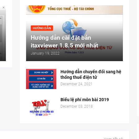
HƯỚNG DẪN
Hướng dẫn cài đặt bản
itaxviewer 1.8.5 mới nhất
January 19, 2022
Hướng dẫn chuyển đổi sang hệ
thống thuế điện tử
December 24, 2021
Biểu lệ phí môn bài 2019
December 03, 2018