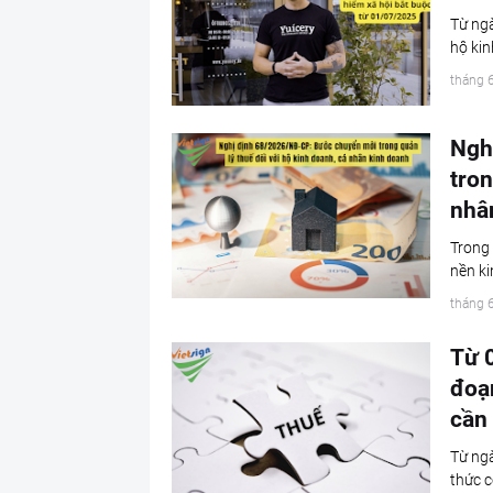
Từ ngà
hộ kin
tháng 
Ngh
tron
nhâ
Trong 
nền ki
tháng 
Từ 
đoạn
cần
Từ ngà
thức c