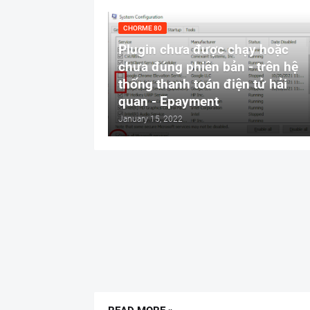
CHORME 80
Plugin chưa được chạy hoặc
chưa đúng phiên bản - trên hệ
thống thanh toán điện tử hải
quan - Epayment
January 15, 2022