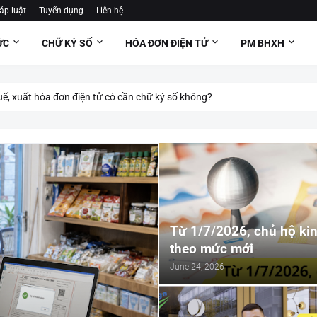
áp luật
Tuyển dụng
Liên hệ
ỨC
CHỮ KÝ SỐ
HÓA ĐƠN ĐIỆN TỬ
PM BHXH
uế, xuất hóa đơn điện tử có cần chữ ký số không?
Từ 1/7/2026, chủ hộ k
theo mức mới
June 24, 2026