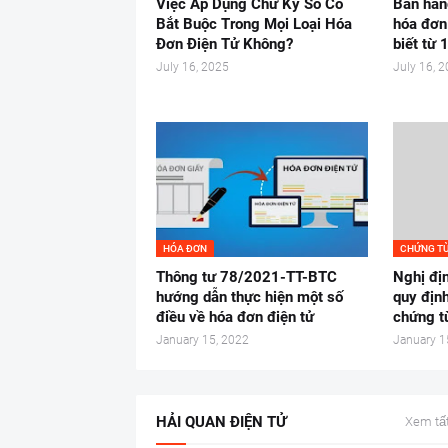
Việc Áp Dụng Chữ Ký Số Có
Bán hàng
Bắt Buộc Trong Mọi Loại Hóa
hóa đơn
Đơn Điện Tử Không?
biết từ
July 16, 2025
July 16, 
HÓA ĐƠN
CHỨNG T
Thông tư 78/2021-TT-BTC
Nghị đ
hướng dẫn thực hiện một số
quy định
điều về hóa đơn điện tử
chứng t
January 15, 2022
January 1
HẢI QUAN ĐIỆN TỬ
Xem tất